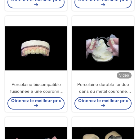
Liens sécurisés
buccale optimale
Vidéo
Porcelaine biocompatible
Porcelaine durable fondue
fusionnée à une couronne
dans du métal couronne
métallique haute durabilité
dentaire PFM couronne pour
Obtenez le meilleur prix
Obtenez le meilleur prix
pour une restauration
la restauration
améliorée