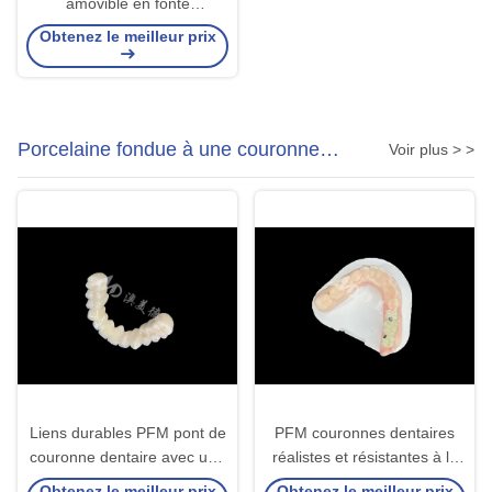
amovible en fonte
personnalisable avec résine
Obtenez le meilleur prix
acrylique / conception de
base métallique
Porcelaine fondue à une couronne
Voir plus > >
métallique
Liens durables PFM pont de
PFM couronnes dentaires
couronne dentaire avec une
réalistes et résistantes à la
excellente biocompatibilité
corrosion pour une santé
Obtenez le meilleur prix
Obtenez le meilleur prix