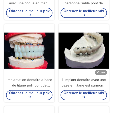
avec une coque en titane
personnalisable pont de
facile à nettoyer et une
couronne durable pour une
Obtenez le meilleur prix
Obtenez le meilleur prix
couronne en zirconium
hygiène facile
Vidéo
Implantation dentaire à base
L'implant dentaire avec une
de titane poli, pont de
base en titane est surmonté
couronne en céramique pour
d'un magnifique pont de
Obtenez le meilleur prix
Obtenez le meilleur prix
la restauration dentaire
couronne en céramique pour
créer une restauration
parfaite.