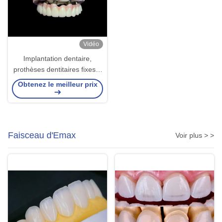
Vidéo
Implantation dentaire,
prothèses dentitaires fixes à
arc complet pour une
Obtenez le meilleur prix
solution permanente, stable
et naturelle aux dents
manquantes
Faisceau d'Emax
Voir plus > >