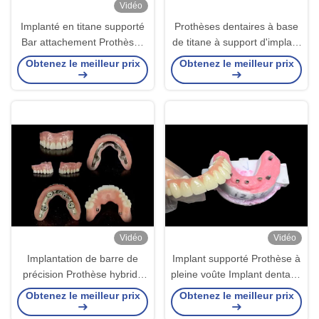
Vidéo
Implanté en titane supporté
Prothèses dentaires à base
Bar attachement Prothèses
de titane à support d'implant
dentaires de laboratoire
fixe avec pont de couronne
Obtenez le meilleur prix
Obtenez le meilleur prix
dentaire en Chine
en céramique pour
remplacer les dents
manquantes
Vidéo
Vidéo
Implantation de barre de
Implant supporté Prothèse à
précision Prothèse hybride
pleine voûte Implant dentaire
supportée Adaptation
fixe Pont de couronne en
Obtenez le meilleur prix
Obtenez le meilleur prix
sécurisée Stabilité réglable
céramique