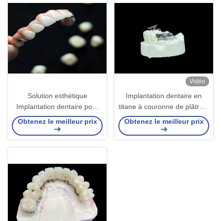
Vidéo
Solution esthétique
Implantation dentaire en
Implantation dentaire pont
titane à couronne de plâtre à
de couronne pour adultes
longue durée de vie pour
Obtenez le meilleur prix
Obtenez le meilleur prix
remplaçant les dents
remplacer les dents
manquantes
manquantes