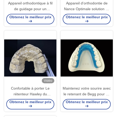
Appareil orthodontique à fil
Appareil d'orthodontie de
de guidage pour un
Nance Optimale solution de
mouvement et un
stabilisation de la mâchoire
Obtenez le meilleur prix
Obtenez le meilleur prix
alignement précis des dents
et d'entretien de l'espace
Vidéo
Confortable à porter Le
Maintenez votre sourire avec
rétenteur Hawley du
le retenant de Begg pour un
laboratoire dentaire AMD
alignement parfait et des
Obtenez le meilleur prix
Obtenez le meilleur prix
pour une orthodontie sûre et
résultats durables
saine