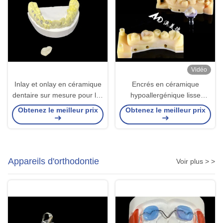
Vidéo
Inlay et onlay en céramique
Encrés en céramique
dentaire sur mesure pour les
hypoallergénique lisse
solutions de restauration et
Encrés personnalisés
Obtenez le meilleur prix
Obtenez le meilleur prix
la réparation des dents
Résistance aux taches
endommagées
Haute durabilité
Appareils d'orthodontie
Voir plus > >