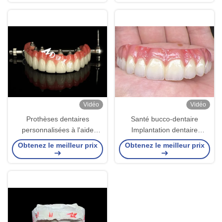
Vidéo
Vidéo
Prothèses dentaires
Santé bucco-dentaire
personnalisées à l'aide
Implantation dentaire
d'implants dentaires, pont de
Prothèses dentaires
Obtenez le meilleur prix
Obtenez le meilleur prix
couronne pour l'entretien
soutenues Surface polie de
des dents manquantes
pont Prothèses dentaires
complètes soutenues