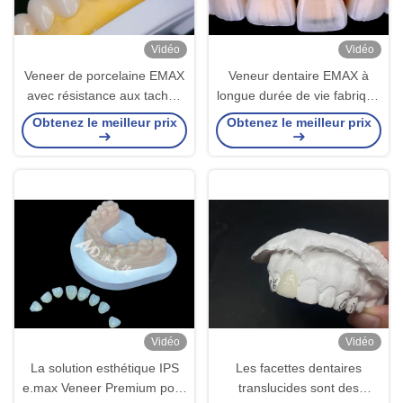
Vidéo
Vidéo
Veneer de porcelaine EMAX
Veneur dentaire EMAX à
avec résistance aux taches
longue durée de vie fabriqué
pour des restaurations
à partir d'un matériau en
Obtenez le meilleur prix
Obtenez le meilleur prix
esthétiques naturelles
zirconium céramique
Vidéo
Vidéo
La solution esthétique IPS
Les facettes dentaires
e.max Veneer Premium pour
translucides sont des