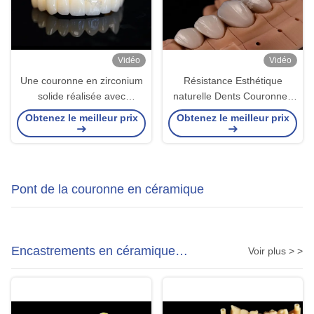
Vidéo
Vidéo
Une couronne en zirconium
Résistance Esthétique
solide réalisée avec
naturelle Dents Couronnes
précision pour une dentition
en zirconium pour une
Obtenez le meilleur prix
Obtenez le meilleur prix
et un confort parfaits.
résistance de puce de
précision
Pont de la couronne en céramique
Encastrements en céramique
Voir plus > >
Encastrements