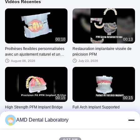
Vidéos Récentes
00:10
00:13
Prothèses flexibles personnalisées
Restauration implantaire vissée de
avec un ajustement naturel et un
précision PFM
confort durable.
August 06, 2026
July 23, 2026
00:15
00:15
High Strength PFM Implant Bridge
Full Arch Implant Supported
Precision Fit
Dentures Durable Precision Fit
AMD Dental Laboratory
July 21, 2026
July 21, 2026
Implant Dentaire