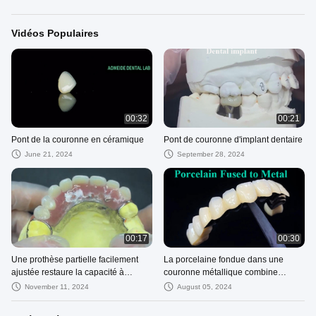
Vidéos Populaires
00:32
00:21
Pont de la couronne en céramique
Pont de couronne d'implant dentaire
June 21, 2024
September 28, 2024
00:17
00:30
Une prothèse partielle facilement
La porcelaine fondue dans une
ajustée restaure la capacité à
couronne métallique combine
mâcher et à parler.
durabilité et beauté pour la santé
November 11, 2024
August 05, 2024
dentaire