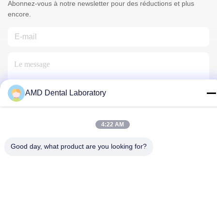
Abonnez-vous à notre newsletter pour des réductions et plus
encore.
AMD Dental Laboratory
Contactez-Nous
4:22 AM
Good day, what product are you looking for?
Politique en matière de protection de la vie privée
|
Plan du site
|
Bonne qualité de la Chine Couronne dentaire en zircone
Fournisseur. © de Copyright 2024-2026 AMD Dental Laboratory .
Tous droits réservés.