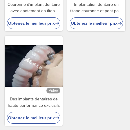
Couronne d'implant dentaire
Implantation dentaire en
avec apotement en titane
titane couronne et pont pour
pour la restauration dentaire
la restauration et le
Obtenez le meilleur prix
Obtenez le meilleur prix
durable
remplacement des dents
Vidéo
Des implants dentaires de
haute performance exclusifs
Obtenez le meilleur prix