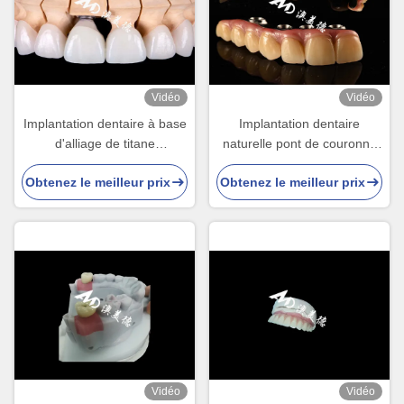
Vidéo
Vidéo
Implantation dentaire à base
Implantation dentaire
d'alliage de titane
naturelle pont de couronne
biocompatible pont couronne
fixé avec un piédestal en
Obtenez le meilleur prix
Obtenez le meilleur prix
avec un aspect esthétique
titane pour la chirurgie des
naturel
dents manquantes
Vidéo
Vidéo